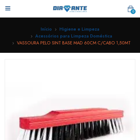
0
Início
Higiene e Limpeza
Acessórios para Limpeza Doméstica
VASSOURA PELO SINT BASE MAD 60CM C/CABO 1,50MT