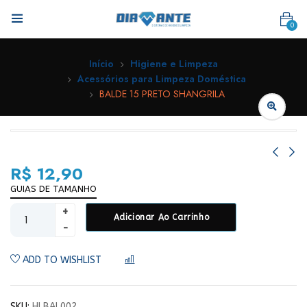
0
Início
Higiene e Limpeza
Acessórios para Limpeza Doméstica
BALDE 15 PRETO SHANGRILA
R$
12,90
GUIAS DE TAMANHO
Adicionar Ao Carrinho
ADD TO WISHLIST
COMPARAR
SKU:
HLBAL002