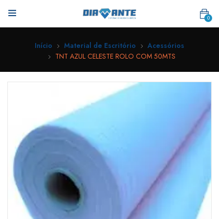
0
Início
Material de Escritório
Acessórios
TNT AZUL CELESTE ROLO COM 50MTS