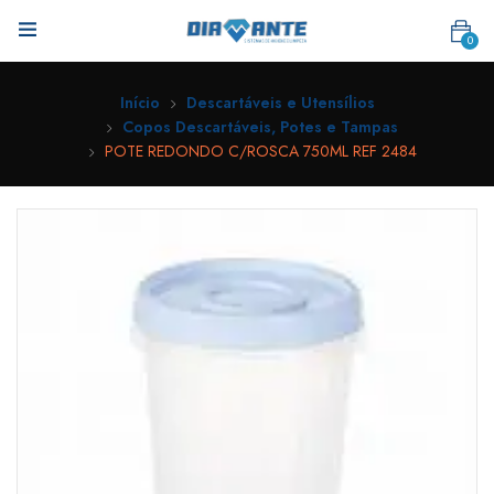
0
Início
Descartáveis e Utensílios
Copos Descartáveis, Potes e Tampas
POTE REDONDO C/ROSCA 750ML REF 2484