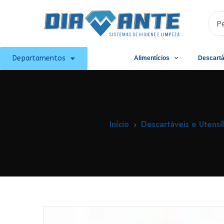
Departamentos
Alimentícios
Descartá
Início
Descartáveis e Utensíl