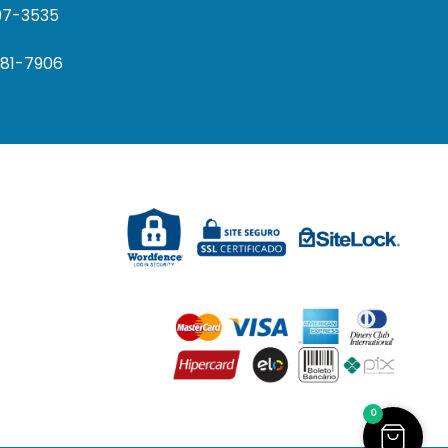
297-3535
681-7906
0