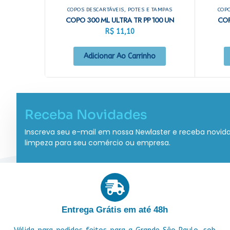
COPOS DESCARTÁVEIS, POTES E TAMPAS
COPO
COPO 300 ML ULTRA TR PP 100 UN
COP
R$
11,10
Adicionar Ao Carrinho
Receba Novidades
Inscreva seu e-mail em nossa Newlaster e receba novid
limpeza para seu comércio ou empresa.
Entrega Grátis em até 48h