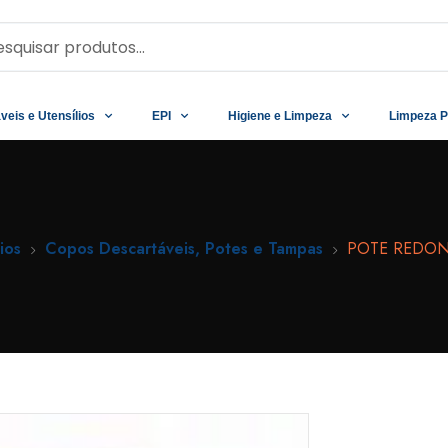
veis e Utensílios
EPI
Higiene e Limpeza
Limpeza P
ios
Copos Descartáveis, Potes e Tampas
POTE REDON