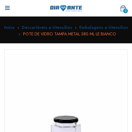
0
Início
Descartáveis e Utensílios
Embalagens e Utensílios
POTE DE VIDRO TAMPA METAL 380 ML LE BIANCO