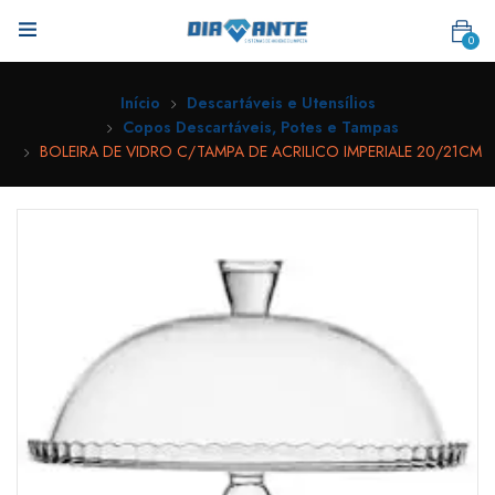
0
Início
Descartáveis e Utensílios
Copos Descartáveis, Potes e Tampas
BOLEIRA DE VIDRO C/TAMPA DE ACRILICO IMPERIALE 20/21CM