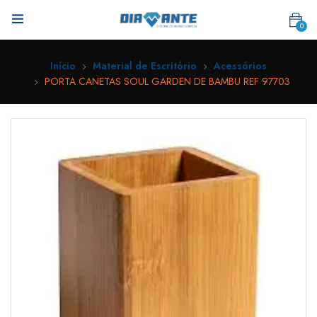
0
Início
Material de Escritório
Acessórios
PORTA CANETAS SOUL GARDEN DE BAMBU REF 97703