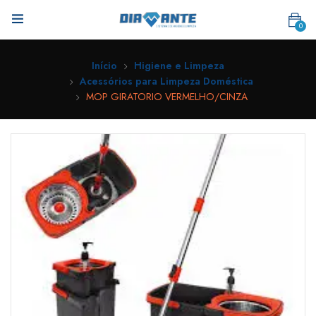
0
Início
Higiene e Limpeza
Acessórios para Limpeza Doméstica
MOP GIRATORIO VERMELHO/CINZA