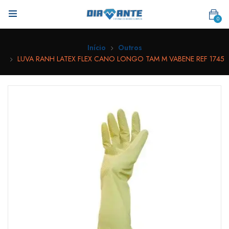
0
Início
Outros
LUVA RANH LATEX FLEX CANO LONGO TAM M VABENE REF 1745