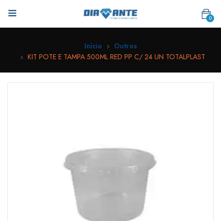
0
Início
Outros
KIT POTE E TAMPA 500ML RED PP C/ 24 UN TOTALPLAST