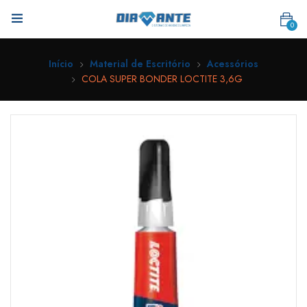
0
Início
Material de Escritório
Acessórios
COLA SUPER BONDER LOCTITE 3,6G