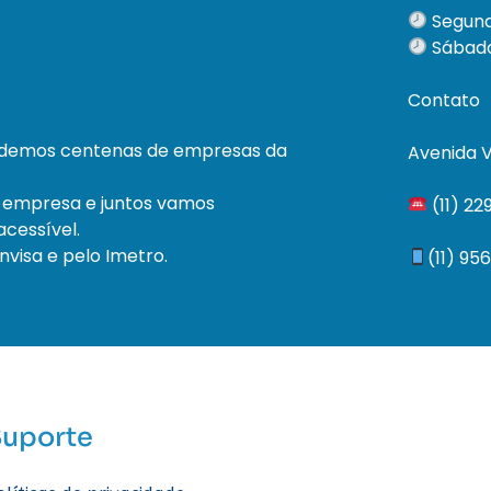
Segund
Sábado
Contato
ndemos centenas de empresas da
Avenida V
 empresa e juntos vamos
(11) 2
cessível.
visa e pelo Imetro.
(11) 95
Suporte