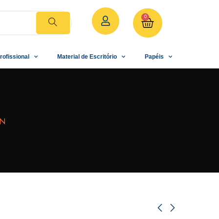
0
rofissional
Material de Escritório
Papéis
UN