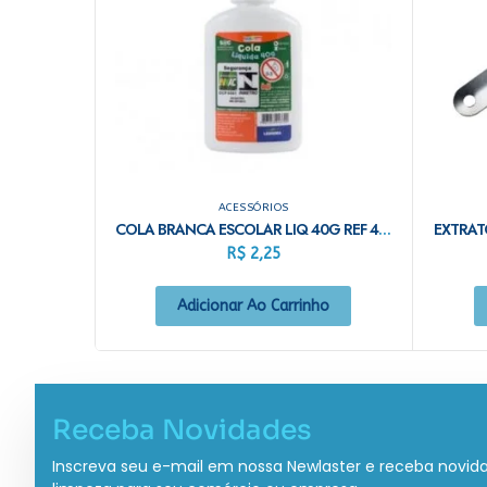
ACESSÓRIOS
COLA BRANCA ESCOLAR LIQ 40G REF 4370
R$
2,25
Adicionar Ao Carrinho
Receba Novidades
Inscreva seu e-mail em nossa Newlaster e receba novid