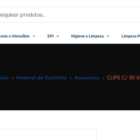
veis e Utensílios
EPI
Higiene e Limpeza
Limpeza P
nício
Material de Escritório
Acessórios
CLIPS C/ 50 