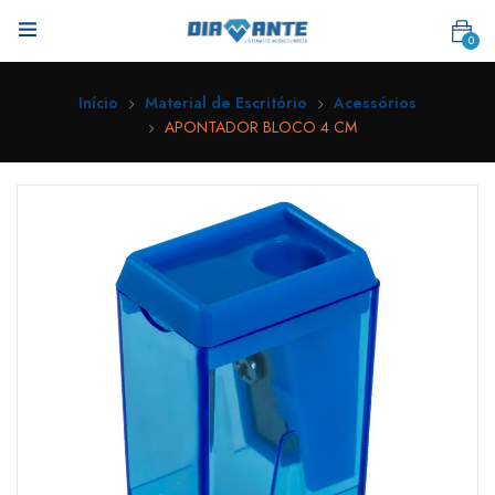
0
Início
Material de Escritório
Acessórios
APONTADOR BLOCO 4 CM