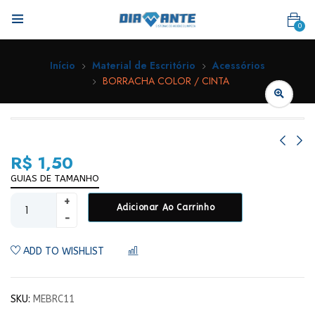
0
Início
Material de Escritório
Acessórios
BORRACHA COLOR / CINTA
R$
1,50
GUIAS DE TAMANHO
Adicionar Ao Carrinho
ADD TO WISHLIST
COMPARAR
SKU:
MEBRC11