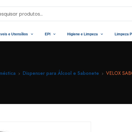
veis e Utensílios
EPI
Higiene e Limpeza
Limpeza P
méstica
Dispenser para Álcool e Sabonete
VELOX SAB