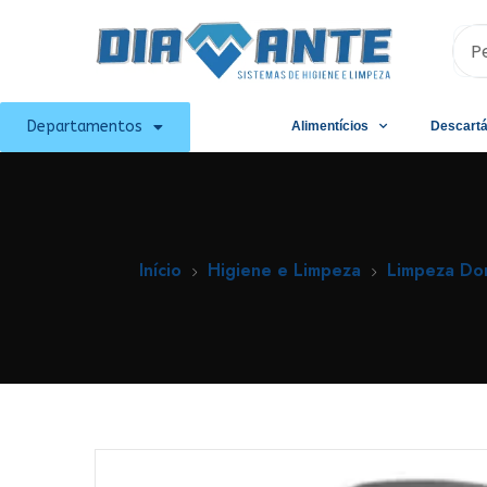
Departamentos
Alimentícios
Descartá
Início
Higiene e Limpeza
Limpeza Do