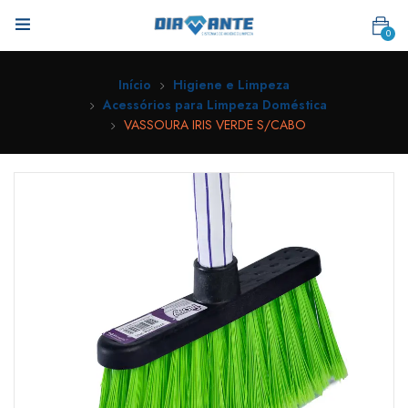
0
Início
Higiene e Limpeza
Acessórios para Limpeza Doméstica
VASSOURA IRIS VERDE S/CABO