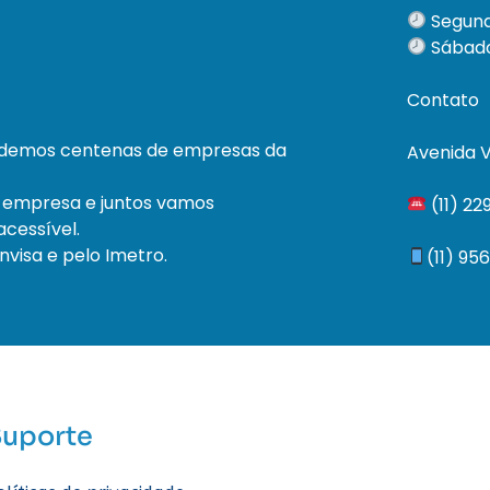
Segund
Sábado
Contato
ndemos centenas de empresas da
Avenida V
 empresa e juntos vamos
(11) 2
cessível.
visa e pelo Imetro.
(11) 95
Suporte