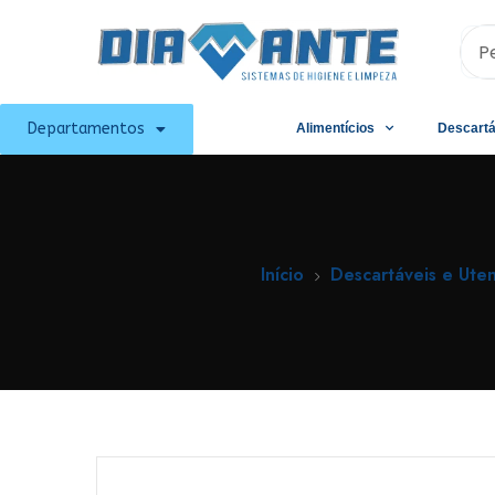
Departamentos
Alimentícios
Descartá
Início
Descartáveis e Uten