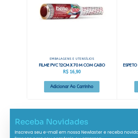
EMBALAGENS E UTENSÍLIOS
FILME PVC 12CM X 70 M COM CABO
R$
16,90
Adicionar Ao Carrinho
Receba Novidades
Inscreva seu e-mail em nossa Newlaster e receba novid