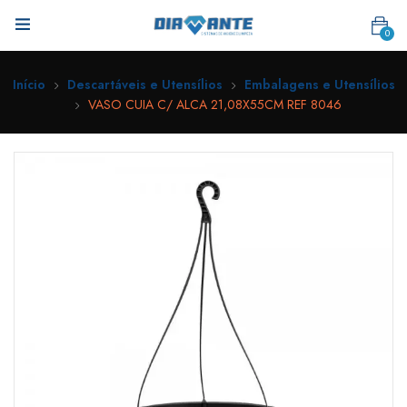
0
Início
Descartáveis e Utensílios
Embalagens e Utensílios
VASO CUIA C/ ALCA 21,08X55CM REF 8046