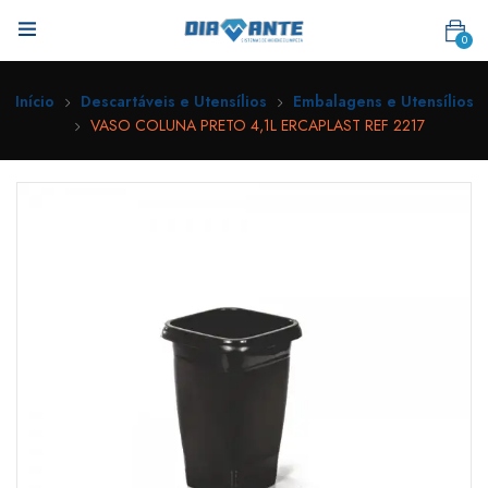
0
Início
Descartáveis e Utensílios
Embalagens e Utensílios
VASO COLUNA PRETO 4,1L ERCAPLAST REF 2217