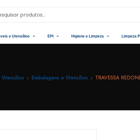
veis e Utensílios
EPI
Higiene e Limpeza
Limpeza P
 Utensílios
Embalagens e Utensílios
TRAVESSA REDOND