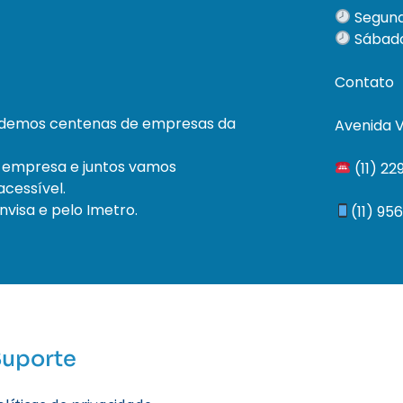
Segund
Sábado
Contato
ndemos centenas de empresas da
Avenida V
 empresa e juntos vamos
(11) 2
cessível.
visa e pelo Imetro.
(11) 95
Suporte