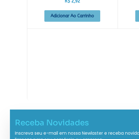
R$
2,92
Adicionar Ao Carrinho
Receba Novidades
Inscreva seu e-mail em nossa Newlaster e receba novid