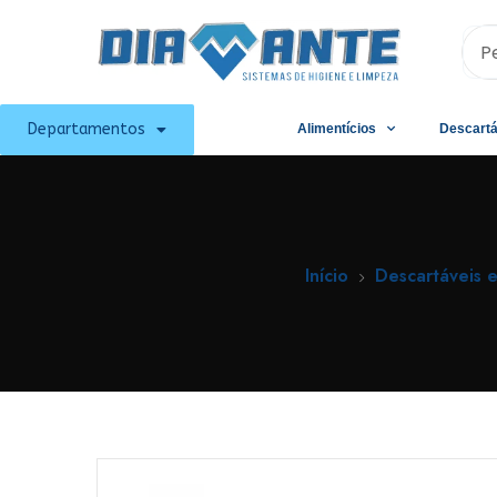
Departamentos
Alimentícios
Descartá
Início
Descartáveis e