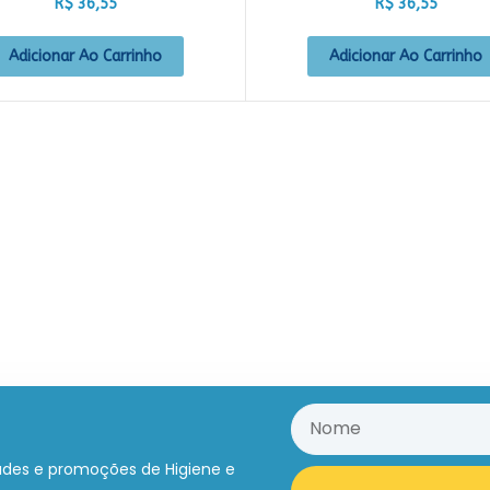
R$
36,55
R$
36,55
Adicionar Ao Carrinho
Adicionar Ao Carrinho
ades e promoções de Higiene e