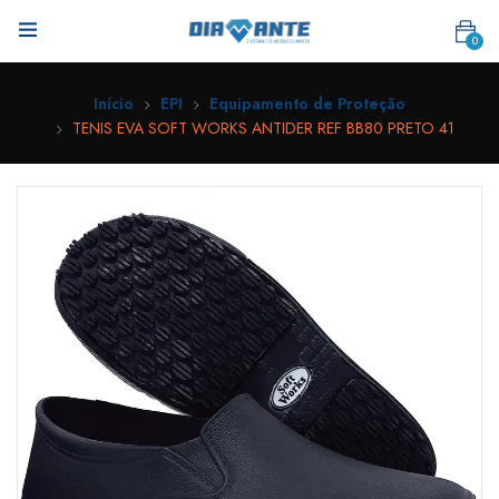
0
Início
EPI
Equipamento de Proteção
TENIS EVA SOFT WORKS ANTIDER REF BB80 PRETO 41