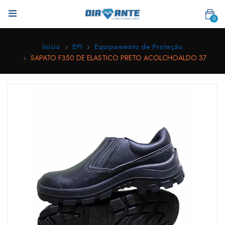
0
Início
EPI
Equipamento de Proteção
SAPATO F350 DE ELASTICO PRETO ACOLCHOALDO 37