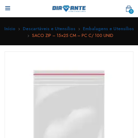
0
Início
Descartáveis e Utensílios
Embalagens e Utensílios
SACO ZIP – 15×25 CM – PC C/ 100 UNID