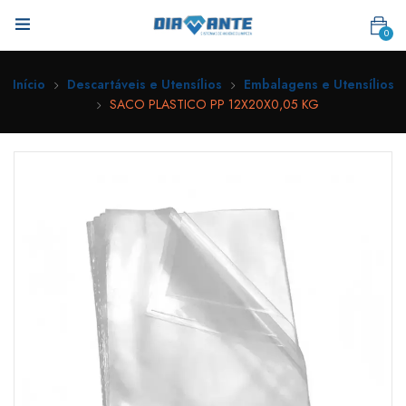
0
Início
Descartáveis e Utensílios
Embalagens e Utensílios
SACO PLASTICO PP 12X20X0,05 KG