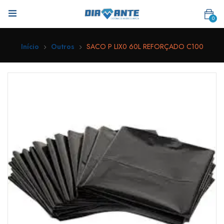
0
Início
Outros
SACO P LIX0 60L REFORÇADO C100