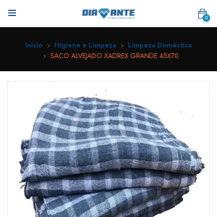
0
Início
Higiene e Limpeza
Limpeza Doméstica
SACO ALVEJADO XADREX GRANDE 45X70