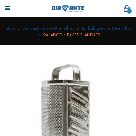
0
Início
Descartáveis e Utensílios
Embalagens e Utensílios
RALADOR 4 FACES FLANDRES