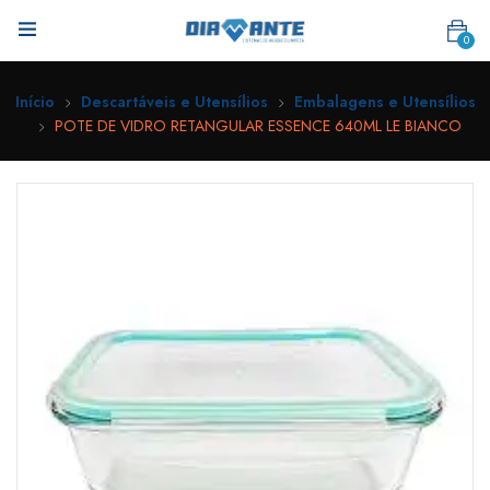
0
Início
Descartáveis e Utensílios
Embalagens e Utensílios
POTE DE VIDRO RETANGULAR ESSENCE 640ML LE BIANCO