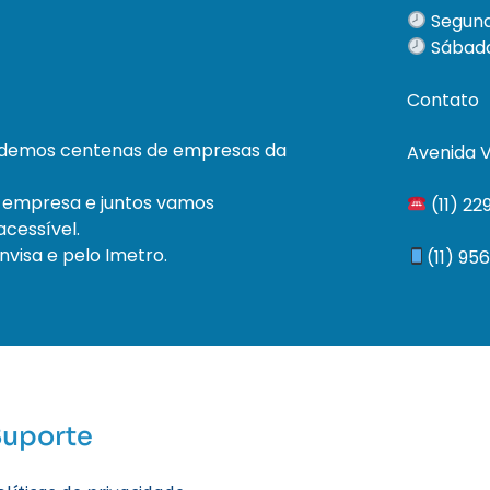
Segund
Sábado
Contato
ndemos centenas de empresas da
Avenida V
 empresa e juntos vamos
(11) 2
cessível.
visa e pelo Imetro.
(11) 95
Suporte