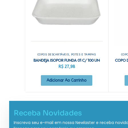
COPOS DESCARTÁVEIS, POTES E TAMPAS
COPO
BANDEJA ISOPOR FUNDA 01 C/ 100 UN
COPO D
R$
27,98
Adicionar Ao Carrinho
Receba Novidades
Inscreva seu e-mail em nossa Newlaster e receba novid