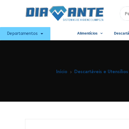
Departamentos
Alimentícios
Descartá
Início
Descartáveis e Utensílios