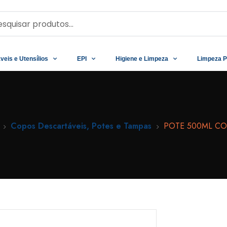
veis e Utensílios
EPI
Higiene e Limpeza
Limpeza P
Copos Descartáveis, Potes e Tampas
POTE 500ML CO