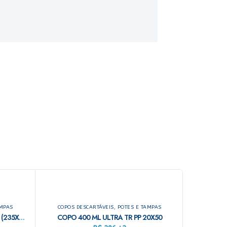
AMPAS
COPOS DESCARTÁVEIS, POTES E TAMPAS
BANDEJA ISOPOR RASA 03 C/ 100 (235X180X16MM)
COPO 400 ML ULTRA TR PP 20X50