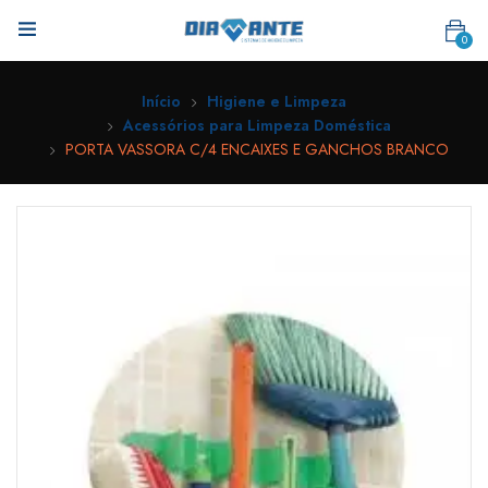
0
Início
Higiene e Limpeza
Acessórios para Limpeza Doméstica
PORTA VASSORA C/4 ENCAIXES E GANCHOS BRANCO