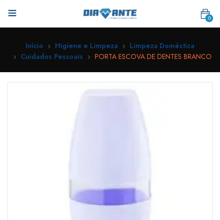
0
Início
Higiene e Limpeza
Limpeza Doméstica
Cuidados Pessoais
PORTA ESCOVA DE DENTES BRANCO