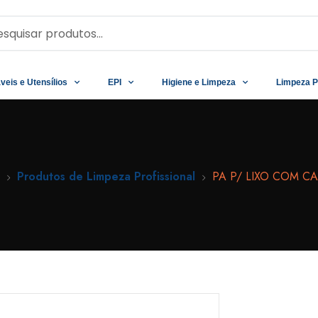
veis e Utensílios
EPI
Higiene e Limpeza
Limpeza P
Produtos de Limpeza Profissional
PA P/ LIXO COM 