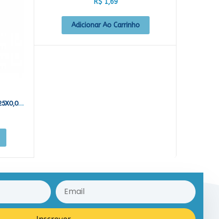
R$
1,69
Adicionar Ao Carrinho
SACO P/ AMOSTRA C/TJ ATP 12X25X0,06 1,5KG