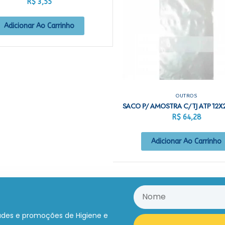
R$
3,55
Adicionar Ao Carrinho
OUTROS
R$
64,28
Adicionar Ao Carrinho
ades e promoções de Higiene e