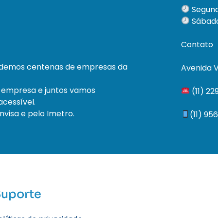
Segund
Sábado
Contato
ndemos centenas de empresas da
Avenida V
 empresa e juntos vamos
(11) 2
cessível.
visa e pelo Imetro.
(11) 95
Suporte