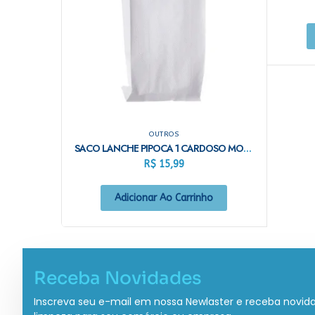
OUTROS
SACO LANCHE PIPOCA 1 CARDOSO MONO C/500
R$
15,99
Adicionar Ao Carrinho
Receba Novidades
Inscreva seu e-mail em nossa Newlaster e receba novid