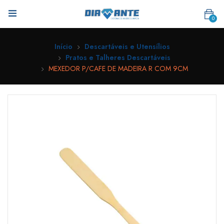
0
Início
Descartáveis e Utensílios
Pratos e Talheres Descartáveis
MEXEDOR P/CAFE DE MADEIRA R COM 9CM