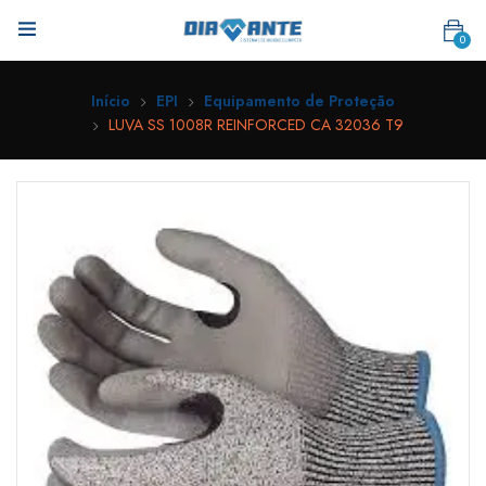
0
Início
EPI
Equipamento de Proteção
LUVA SS 1008R REINFORCED CA 32036 T9