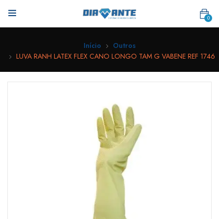
0
Início
Outros
LUVA RANH LATEX FLEX CANO LONGO TAM G VABENE REF 1746