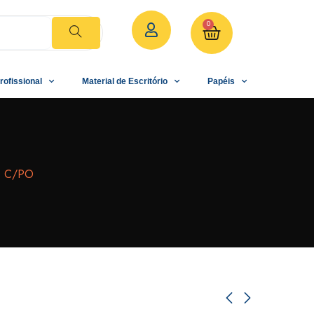
0
rofissional
Material de Escritório
Papéis
0 C/PO