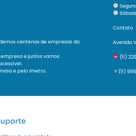
Segund
Sábado
Contato
ndemos centenas de empresas da
Avenida V
 empresa e juntos vamos
(11) 2
cessível.
visa e pelo Imetro.
(11) 95
Suporte