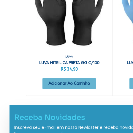
LUVA
LUVA NITRILICA PRETA GG C/100
LUV
R$
34,90
Adicionar Ao Carrinho
Receba Novidades
Inscreva seu e-mail em nossa Newlaster e receba novid