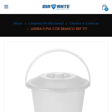
0
Início
Limpeza Profissional
Cestos e Lixeiras
LIXEIRA P/PIA COR BRANCO REF 171