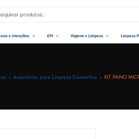
veis e Utensílios
EPI
Higiene e Limpeza
Limpeza P
eza
Acessórios para Limpeza Doméstica
KIT PANO MIC