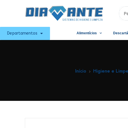
Departamentos
Alimentícios
Descartá
Início
Higiene e Limp