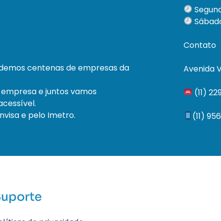
Segund
Sábado
Contato
ndemos centenas de empresas da
Avenida V
 empresa e juntos vamos
(11) 2
cessível.
visa e pelo Imetro.
(11) 95
Suporte