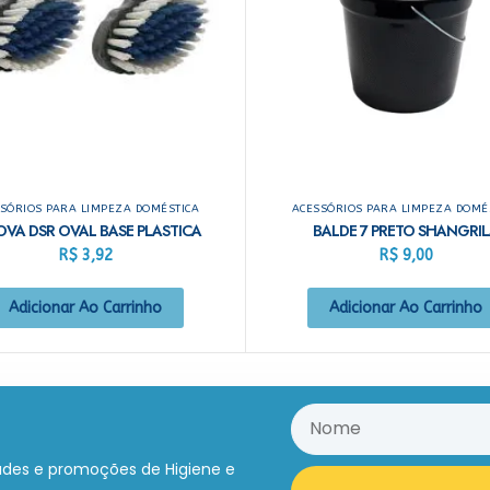
SÓRIOS PARA LIMPEZA DOMÉSTICA
ACESSÓRIOS PARA LIMPEZA DOMÉ
OVA DSR OVAL BASE PLASTICA
BALDE 7 PRETO SHANGRI
R$
3,92
R$
9,00
Adicionar Ao Carrinho
Adicionar Ao Carrinho
ades e promoções de Higiene e