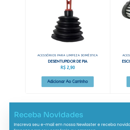
ACESSÓRIOS PARA LIMPEZA DOMÉSTICA
ACES
DESENTUPIDOR DE PIA
ESC
R$
2,90
Adicionar Ao Carrinho
Receba Novidades
Inscreva seu e-mail em nossa Newlaster e receba novid