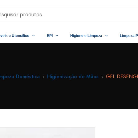
veis e Utensílios
EPI
Higiene e Limpeza
Limpeza P
impeza Doméstica
Higienização de Mãos
GEL DESENG