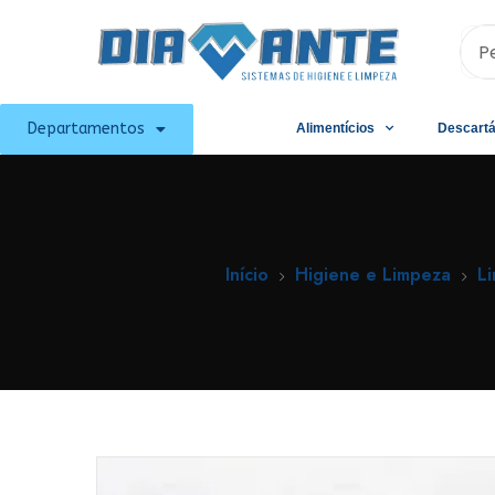
Departamentos
Alimentícios
Descartá
Início
Higiene e Limpeza
L