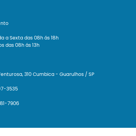
nto
a a Sexta das 08h ás 18h
s das 08h ás 13h
enturosa, 310 Cumbica - Guarulhos / SP
297-3535
681-7906