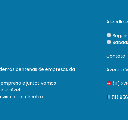
Atendime
Segund
Sábado
Contato
ndemos centenas de empresas da
Avenida V
 empresa e juntos vamos
(11) 2
cessível.
visa e pelo Imetro.
(11) 95