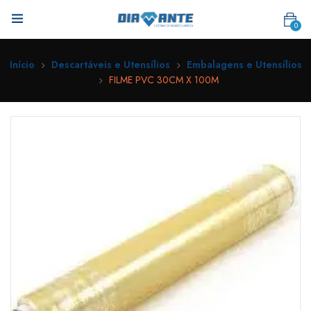
0
Início
Descartáveis e Utensílios
Embalagens e Utensílios
FILME PVC 30CM X 100M