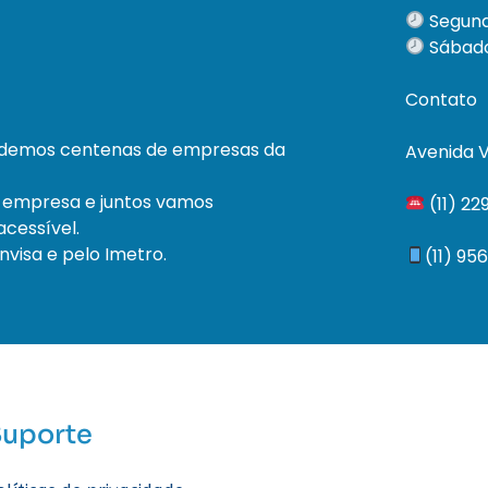
Segund
Sábado
Contato
ndemos centenas de empresas da
Avenida V
 empresa e juntos vamos
(11) 2
cessível.
visa e pelo Imetro.
(11) 95
Suporte