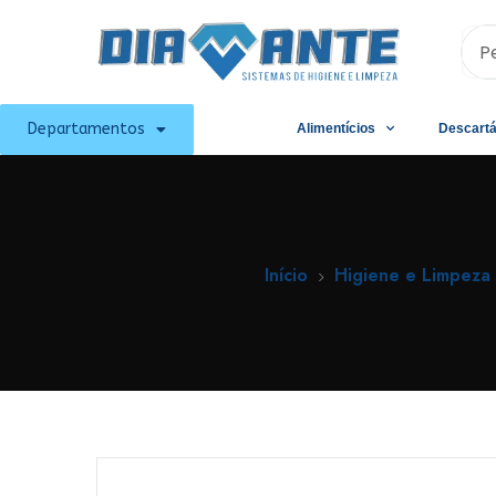
Departamentos
Alimentícios
Descartá
Início
Higiene e Limpeza