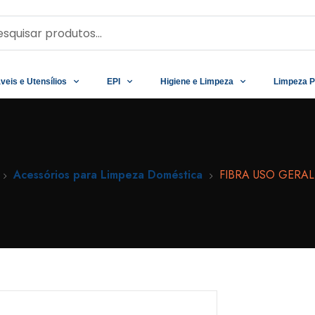
veis e Utensílios
EPI
Higiene e Limpeza
Limpeza P
Acessórios para Limpeza Doméstica
FIBRA USO GERAL