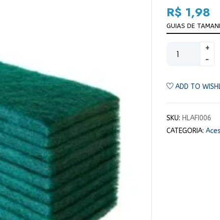
R$
1,98
GUIAS DE TAMA
ADD TO WISH
SKU:
HLAFI006
CATEGORIA:
Ace