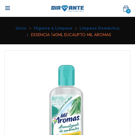
0
Início
Higiene e Limpeza
Limpeza Doméstica
ESSENCIA 140ML EUCALIPTO MIL AROMAS