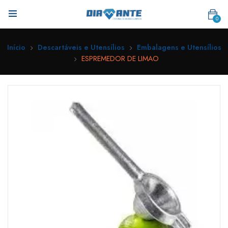
0
Início
Descartáveis e Utensílios
Embalagens e Utensílios
ESPREMEDOR DE LIMAO