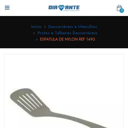
0
Início
Descartáveis e Utensílios
Pratos e Talheres Descartáveis
ESPATULA DE NYLON REF 1493