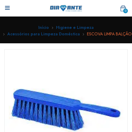
0
Início
Higiene e Limpeza
Acessórios para Limpeza Doméstica
ESCOVA LIMPA BALÇÃO