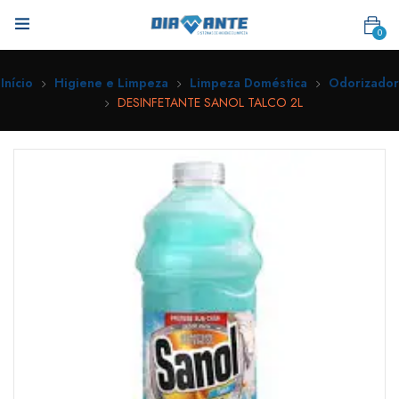
0
Início
Higiene e Limpeza
Limpeza Doméstica
Odorizador
DESINFETANTE SANOL TALCO 2L