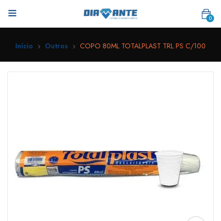
0
Início
Outros
COPO 80ML TOTALPLAST TRL PS C/100