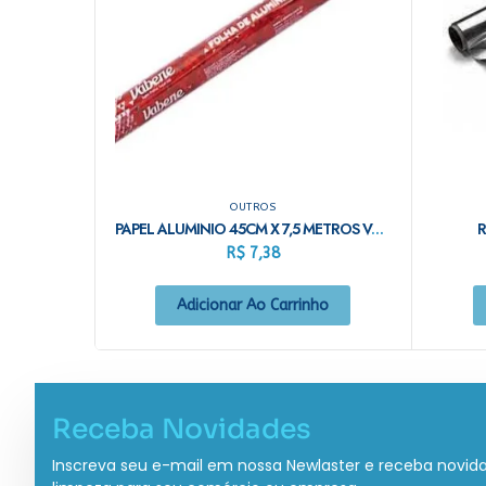
OUTROS
PAPEL ALUMINIO 45CM X 7,5 METROS VABENE
R
R$
7,38
Adicionar Ao Carrinho
Receba Novidades
Inscreva seu e-mail em nossa Newlaster e receba novid