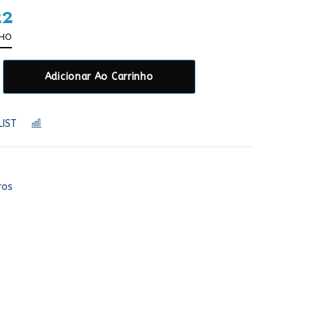
22
NHO
Adicionar Ao Carrinho
LIST
COMPARAR
ros