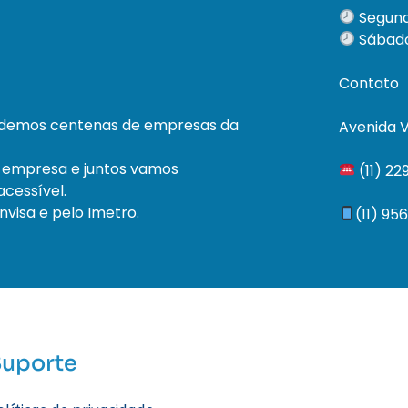
Segund
Sábado
Contato
ndemos centenas de empresas da
Avenida V
 empresa e juntos vamos
(11) 2
cessível.
visa e pelo Imetro.
(11) 95
Suporte