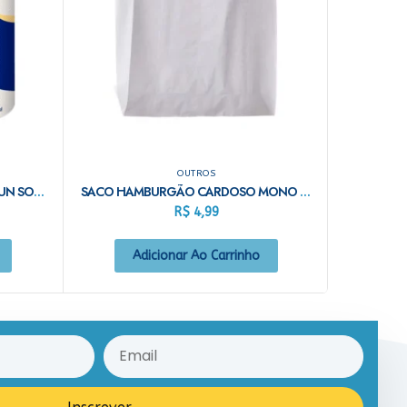
OUTROS
PAPEL TOALHA P/ COZINHA C/2 UN SORELLA
SACO HAMBURGÃO CARDOSO MONO C/100
R$
4,99
Adicionar Ao Carrinho